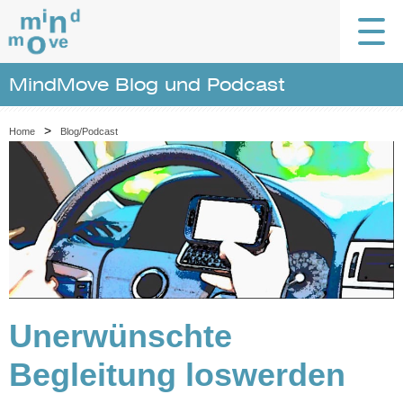
MindMove Blog und Podcast
>
Home
Blog/Podcast
Unerwünschte
Begleitung loswerden