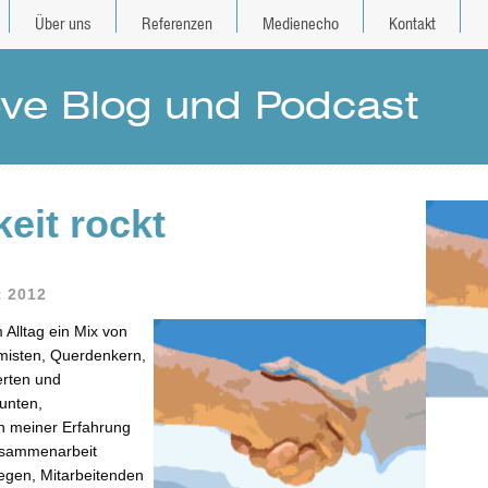
Über uns
Referenzen
Medienecho
Kontakt
e Blog und Podcast
eit rockt
t 2012
Alltag ein Mix von
misten, Querdenkern,
erten und
aunten,
h meiner Erfahrung
Zusammenarbeit
legen, Mitarbeitenden