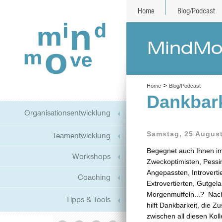
Home
Blog/Podcast
MindMov
>
Home
Blog/Podcast
Dankbark
Organisationsentwicklung
Samstag, 25 Augus
Teamentwicklung
Begegnet auch Ihnen im 
Workshops
Zweckoptimisten, Pessi
Angepassten, Introverti
Coaching
Extrovertierten, Gutgel
Morgenmuffeln...? Nac
Tipps & Tools
hilft Dankbarkeit, die 
zwischen all diesen Kol