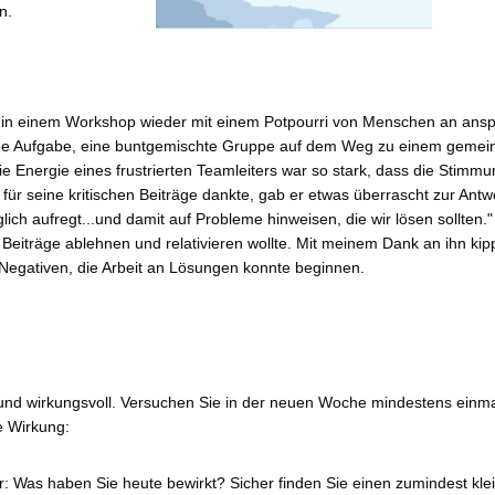
n.
 in einem Workshop wieder mit einem Potpourri von Menschen an anspru
ine Aufgabe, eine buntgemischte Gruppe auf dem Weg zu einem gemein
Die Energie eines frustrierten Teamleiters war so stark, dass die Stimm
m für seine kritischen Beiträge dankte, gab er etwas überrascht zur Antwor
ich aufregt...und damit auf Probleme hinweisen, die wir lösen sollten."
e Beiträge ablehnen und relativieren wollte. Mit meinem Dank an ihn ki
Negativen, die Arbeit an Lösungen konnte beginnen.
 und wirkungsvoll. Versuchen Sie in der neuen Woche mindestens einmal
e Wirkung:
: Was haben Sie heute bewirkt? Sicher finden Sie einen zumindest klei