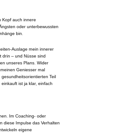
m Kopf auch innere
 Ängsten oder unterbewussten
enhänge bin.
keiten-Auslage mein innerer
tzt drin – und Nüsse sind
sten unseres Plans. Wider
 meinen Geniesser mal
esundheitsorientierten Teil
nkauft ist ja klar, einfach
ehen. Im Coaching- oder
n diese Impulse das Verhalten
ntwickeln eigene