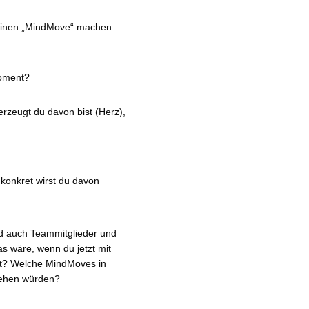
t einen „MindMove“ machen
Moment?
erzeugt du davon bist (Herz),
onkret wirst du davon
nd auch Teammitglieder und
as wäre, wenn du jetzt mit
st? Welche MindMoves in
gehen würden?