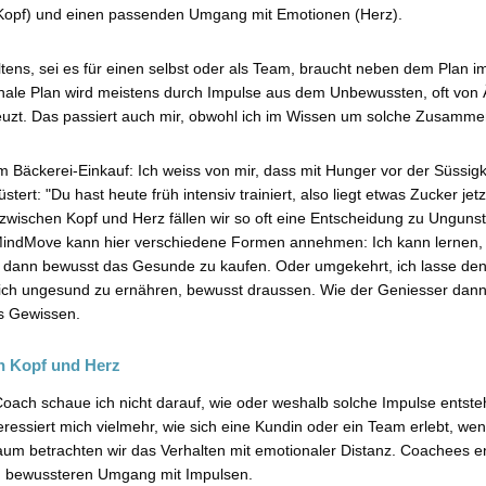
 (Kopf) und einen passenden Umgang mit Emotionen (Herz).
ens, sei es für einen selbst oder als Team, braucht neben dem Plan i
nale Plan wird meistens durch Impulse aus dem Unbewussten, oft von
uzt. Das passiert auch mir, obwohl ich im Wissen um solche Zusamm
 Bäckerei-Einkauf: Ich weiss von mir, dass mit Hunger vor der Süssig
stert: "Du hast heute früh intensiv trainiert, also liegt etwas Zucker je
t zwischen Kopf und Herz fällen wir so oft eine Entscheidung zu Ungun
MindMove kann hier verschiedene Formen annehmen: Ich kann lernen,
 dann bewusst das Gesunde zu kaufen. Oder umgekehrt, ich lasse den g
ich ungesund zu ernähren, bewusst draussen. Wie der Geniesser dann ei
s Gewissen.
n Kopf und Herz
 Coach schaue ich nicht darauf, wie oder weshalb solche Impulse entst
ssiert mich vielmehr, wie sich eine Kundin oder ein Team erlebt, wen
aum betrachten wir das Verhalten mit emotionaler Distanz. Coachees e
n bewussteren Umgang mit Impulsen.