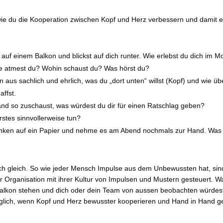
, wie du die Kooperation zwischen Kopf und Herz verbessern und dami
st auf einem Balkon und blickst auf dich runter. Wie erlebst du dich im 
e atmest du? Wohin schaust du? Was hörst du?
 aus sachlich und ehrlich, was du „dort unten“ willst (Kopf) und wie üb
ffst.
and so zuschaust, was würdest du dir für einen Ratschlag geben?
stes sinnvollerweise tun?
nken auf ein Papier und nehme es am Abend nochmals zur Hand. Was k
ich gleich. So wie jeder Mensch Impulse aus dem Unbewussten hat, si
er Organisation mit ihrer Kultur von Impulsen und Mustern gesteuert. W
alkon stehen und dich oder dein Team von aussen beobachten würde
glich, wenn Kopf und Herz bewusster kooperieren und Hand in Hand 